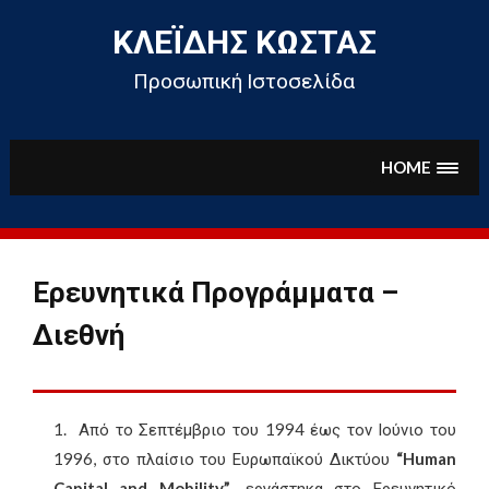
Skip
to
ΚΛΕΪ́ΔΗΣ ΚΏΣΤΑΣ
content
Προσωπική Ιστοσελίδα
HOME
Ερευνητικά Προγράμματα –
Διεθνή
Από το Σεπτέμβριο του 1994 έως τον Ιούνιο του
1996, στο πλαίσιο του Ευρωπαϊκού Δικτύου
“
Human
Capital
and
Mobility
”
, εργάστηκα στο Ερευνητικό