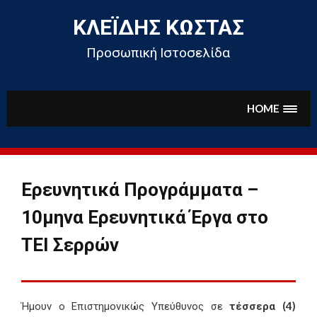
Skip
to
ΚΛΕΪ́ΔΗΣ ΚΏΣΤΑΣ
content
Προσωπική Ιστοσελίδα
HOME
Ερευνητικά Προγράμματα –
10μηνα Ερευνητικά Έργα στο
ΤΕΙ Σερρών
Ήμουν ο Επιστημονικώς Υπεύθυνος σε
τέσσερα (4)