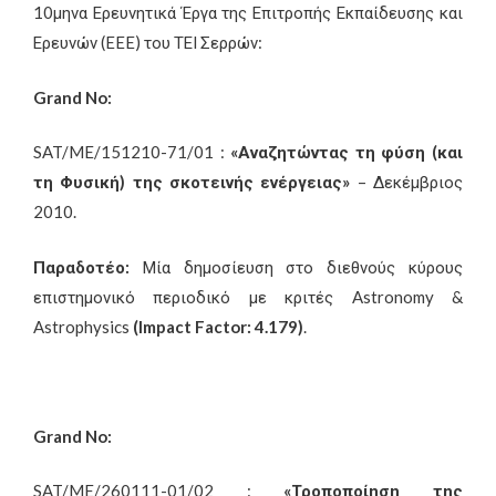
10μηνα Ερευνητικά Έργα της Επιτροπής Εκπαίδευσης και
Ερευνών (EEE) του ΤΕΙ Σερρών:
Grand
No
:
SAT/ME/151210-71/01 :
«Αναζητώντας τη φύση (και
τη Φυσική) της σκοτεινής ενέργειας»
– Δεκέμβριος
2010.
Παραδοτέο:
Μία δημοσίευση στο διεθνούς κύρους
επιστημονικό περιοδικό με κριτές Astronomy &
Astrophysics
(
Impact
Factor
: 4.179)
.
Grand
No
:
SAT/ME/260111-01/02 :
«Τροποποίηση της