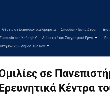
Skip
to
content
Θέσεις σε Εκπαιδευτικά Ιδρύματα
Σπουδές – Εκπαίδευση
Διοι
Εμπειρία στη Χρήση ΗΥ
Διδακτικό και Συγγραφικό Έργο
Επι
ιστημονικών Δημοσιεύσεων
Ομιλίες σε Πανεπιστή
Ερευνητικά Κέντρα τ