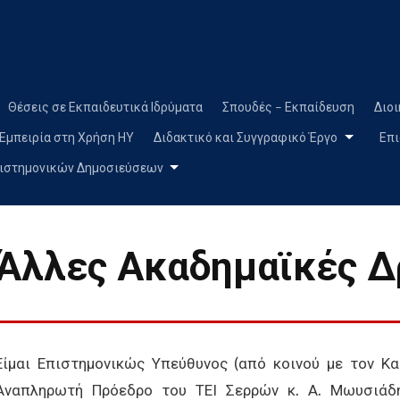
Skip
to
content
Θέσεις σε Εκπαιδευτικά Ιδρύματα
Σπουδές – Εκπαίδευση
Διοι
Εμπειρία στη Χρήση ΗΥ
Διδακτικό και Συγγραφικό Έργο
Επι
ιστημονικών Δημοσιεύσεων
Άλλες Ακαδημαϊκές Δ
Είμαι Επιστημονικώς Υπεύθυνος (από κοινού με τον Κ
Αναπληρωτή Πρόεδρο του ΤΕΙ Σερρών κ. Α. Μωυσιάδ