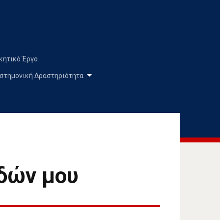
κητικό Έργο
στημονική Δραστηριότητα
δών μου