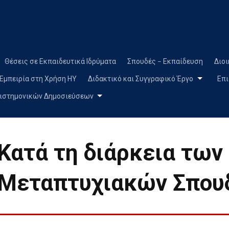
Skip
to
content
Θέσεις σε Εκπαιδευτικά Ιδρύματα
Σπουδές – Εκπαίδευση
Διοι
Εμπειρία στη Χρήση ΗΥ
Διδακτικό και Συγγραφικό Έργο
Επι
ιστημονικών Δημοσιεύσεων
Κατά τη διάρκεια των
Μεταπτυχιακών Σπου