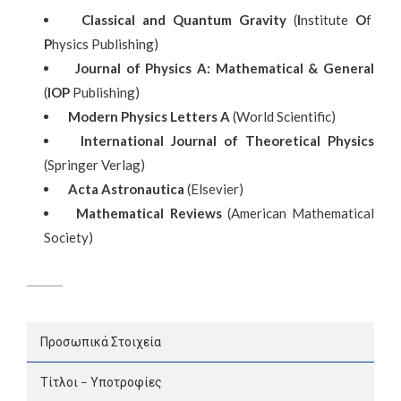
Classical and Quantum Gravity
(
I
nstitute
O
f
P
hysics Publishing)
Journal of Physics A: Mathematical & General
(
IOP
Publishing)
Modern Physics Letters A
(World Scientific)
International Journal of Theoretical Physics
(Springer Verlag)
Acta Astronautica
(Elsevier)
Mathematical Reviews
(American Mathematical
Society)
Προσωπικά Στοιχεία
Τίτλοι – Υποτροφίες